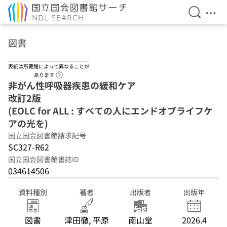
検索を開
メニ
本文へ移動
図書
表紙は所蔵館によって異なることが
ヘルプページへのリンク
あります
非がん性呼吸器疾患の緩和ケア
改訂2版
(EOLC for ALL : すべての人にエンドオブライフケ
アの光を)
国立国会図書館請求記号
SC327-R62
国立国会図書館書誌ID
034614506
資料種別
著者
出版者
出版年
図書
津田徹, 平原
南山堂
2026.4