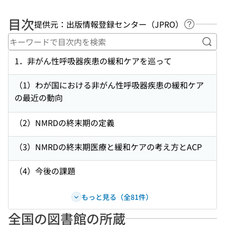
目次
提供元：出版情報登録センター（JPRO）
ヘルプペ
キー
1．非がん性呼吸器疾患の緩和ケアを巡って
（1）わが国における非がん性呼吸器疾患の緩和ケア
の最近の動向
（2）NMRDの終末期の定義
（3）NMRDの終末期医療と緩和ケアの考え方とACP
（4）今後の課題
もっと見る（全81件）
全国の図書館の所蔵