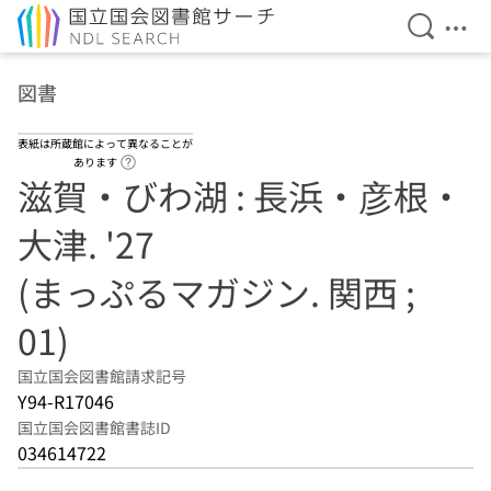
検索を開
メニ
本文へ移動
図書
表紙は所蔵館によって異なることが
ヘルプページへのリンク
あります
滋賀・びわ湖 : 長浜・彦根・
大津. '27
(まっぷるマガジン. 関西 ;
01)
国立国会図書館請求記号
Y94-R17046
国立国会図書館書誌ID
034614722