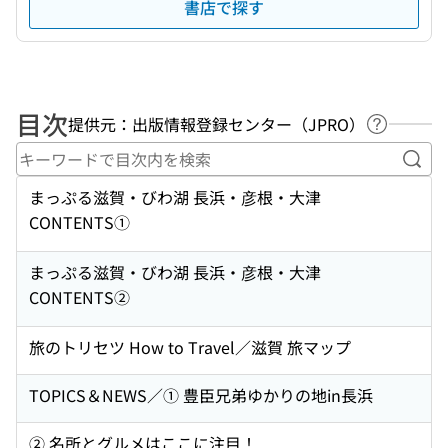
書店で探す
目次
提供元：出版情報登録センター（JPRO）
ヘルプペ
キー
まっぷる滋賀・びわ湖 長浜・彦根・大津
CONTENTS①
まっぷる滋賀・びわ湖 長浜・彦根・大津
CONTENTS②
旅のトリセツ How to Travel／滋賀 旅マップ
TOPICS＆NEWS／① 豊臣兄弟ゆかりの地in長浜
② 名所とグルメはここに注目！