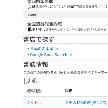
愛知県図書館
紙
210.02-ｼﾓ-1236775
1112
請求記号：
図書登録番号：
その他
全国遺跡報告総覧
デジタル
遷移先のサイトで、学術機関リポジトリデータベ
書店で探す
日本の古本屋
Google Book Search
書誌情報
この資料の詳細や典拠（同じ主題の資料を指すキーワー
紙
図書
資料種別
下平大野B遺跡 (第1-5次
タイトル