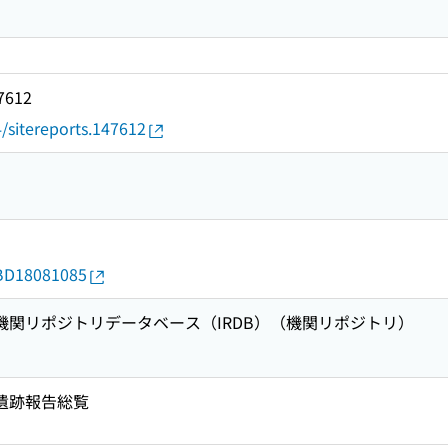
47612
4/sitereports.147612
d/BD18081085
術機関リポジトリデータベース（IRDB）（機関リポジトリ）
国遺跡報告総覧