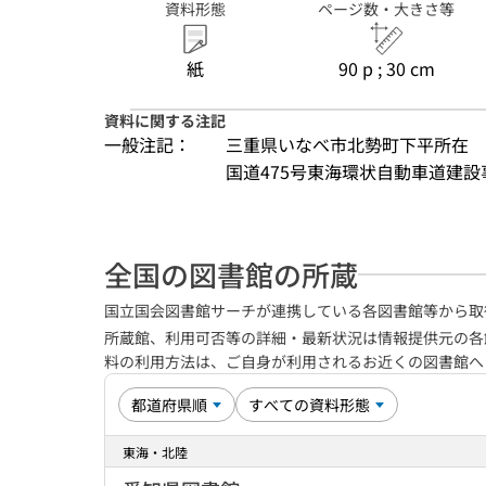
資料形態
ページ数・大きさ等
紙
90 p ; 30 cm
資料に関する注記
一般注記：
三重県いなべ市北勢町下平所在
国道475号東海環状自動車道建設
全国の図書館の所蔵
国立国会図書館サーチが連携している各図書館等から取
所蔵館、利用可否等の詳細・最新状況は情報提供元の各
料の利用方法は、ご自身が利用されるお近くの図書館
東海・北陸