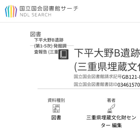
本文へ移動
図書
下平大野B遺跡
(第1-5次) 発掘調
下平大野B遺跡 
査報告 (三重県埋
蔵文化財調査報告
(三重県埋蔵文化財
; 186-14)
GB121-
国立国会図書館請求記号
03461570
国立国会図書館書誌ID
資料種別
著者
図書
三重県埋蔵文化財セン
ター 編集