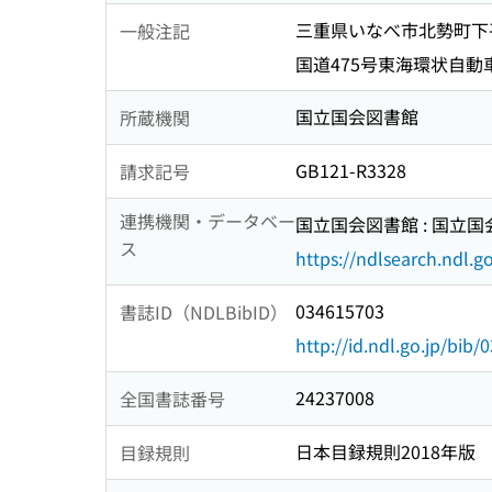
三重県いなべ市北勢町下
一般注記
国道475号東海環状自動
国立国会図書館
所蔵機関
GB121-R3328
請求記号
連携機関・データベー
国立国会図書館 : 国立
ス
https://ndlsearch.ndl.go
034615703
書誌ID（NDLBibID）
http://id.ndl.go.jp/bib
24237008
全国書誌番号
日本目録規則2018年版
目録規則