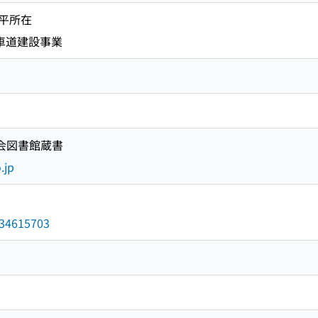
平所在
車道建設事業
国会図書館蔵書
.jp
/034615703