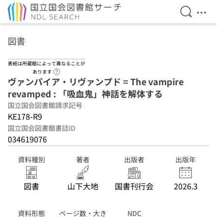
検索を開
メニ
本文へ移動
図書
表紙は所蔵館によって異なることが
ヘルプページへのリンク
あります
ヴァンパイア・リヴァンプド = The vampire
revamped : 「吸血鬼」神話を解体する
国立国会図書館請求記号
KE178-R9
国立国会図書館書誌ID
034619076
資料種別
著者
出版者
出版年
図書
山下大地
国書刊行会
2026.3
資料形態
ページ数・大き
NDC