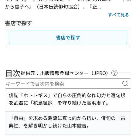
から虚子へ』（日本伝統俳句協会）、『正...
すべて見る
書店で探す
書店で探す
目次
提供元：出版情報登録センター（JPRO）
ヘルプペ
キー
俳誌「ホトトギス」で自らの圧倒的な作句力と選句眼
を武器に「花鳥諷詠」を守り続けた高浜虚子。
「自由」を求める潮流に真っ向から抗い、俳句の「古
典性」を解き明かし続けた山本健吉。