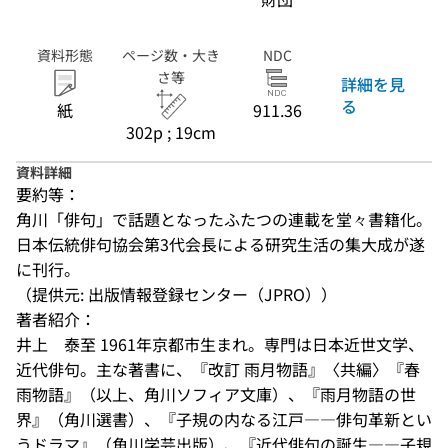
資料形態
ページ数・大き
NDC
さ等
詳細を見
る
紙
911.36
302p ; 19cm
資料詳細
要約等：
角川「俳句」で話題となったふたつの連載を堂々書籍化。
日本伝統俳句協会第3代会長による研究生活の集大成が遂
に刊行。
（提供元: 出版情報登録センター（JPRO））
著者紹介：
井上　泰至 1961年京都市生まれ。専門は日本近世文学、
近代俳句。主な著書に、『改訂 雨月物語』〈共編〉『春
雨物語』（以上、角川ソフィア文庫）、『雨月物語の世
界』（角川選書）、『子規の内なる江戸――俳句革新とい
うドラマ』（角川学芸出版）、『近代俳句の誕生――子規