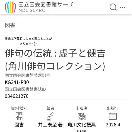
検索を開
メニ
本文へ移動
図書
表紙は所蔵館によって異なることが
ヘルプページへのリンク
あります
俳句の伝統 : 虚子と健吉
(角川俳句コレクション)
国立国会図書館請求記号
KG341-R30
国立国会図書館書誌ID
034621270
資料種別
著者
出版者
出版年
図書
井上泰至 著
角川文化振興
2026.4
財団