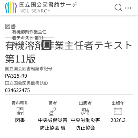
検索を開
メニ
本文へ移動
図書
有機溶剤作業主任
者テキスト 第11
有機溶剤作業主任者テキスト
版
第11版
国立国会図書館請求記号
PA325-R9
国立国会図書館書誌ID
034622475
資料種別
著者
出版者
出版年
図書
中央労働災害
中央労働災害
2026.3
防止協会 編
防止協会