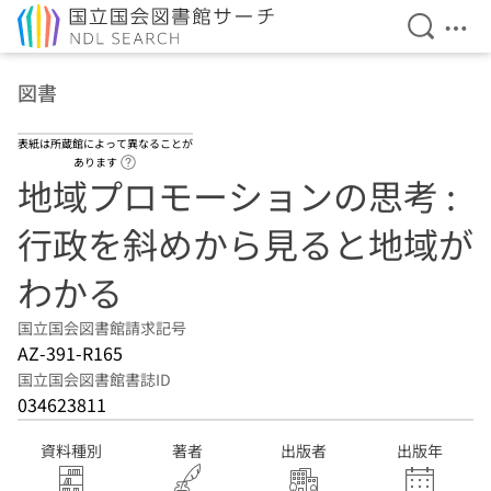
検索を開
メニ
本文へ移動
図書
表紙は所蔵館によって異なることが
ヘルプページへのリンク
あります
地域プロモーションの思考 :
行政を斜めから見ると地域が
わかる
国立国会図書館請求記号
AZ-391-R165
国立国会図書館書誌ID
034623811
資料種別
著者
出版者
出版年