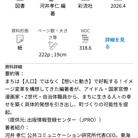
図書
河井孝仁 編
彩流社
2026.4
著
資料形態
ページ数・大き
NDC
さ等
詳細を見
る
紙
318.6
222p ; 19cm
資料詳細
要約等：
まちは【人口】ではなく【想いと動き】で好転する！イメ
ージ変革を構想してきた編著者が、アイドル・国家官僚・
漫画家・Z世代・自治体職員から、まちに生きる人々の幸
せを築く具体的発想を引き出し、町づくりの可能性を提
起。
（提供元: 出版情報登録センター（JPRO））
著者紹介：
河井 孝仁 公共コミュニケーション研究所代表CEO。東海