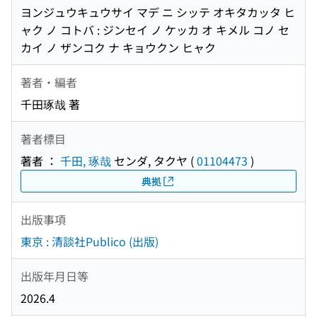
ヨンジュウキュウサイ マデ ニ シッテ オキタカッタ ヒ
ャク ノ コトバ : ジンセイ ノ ケッカ オ キメル コノ セ
カイ ノ ザンコク ナ キョウクン ヒャク
著者・編者
千田琢哉 著
著者標目
著者 ：
千田, 琢哉
センダ, タクヤ
(
01104473
)
典拠
出版事項
東京 : 清談社Publico (出版)
出版年月日等
2026.4