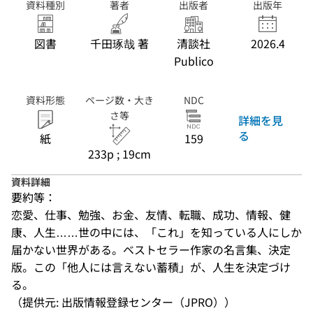
資料種別
著者
出版者
出版年
図書
千田琢哉 著
清談社
2026.4
Publico
資料形態
ページ数・大き
NDC
さ等
詳細を見
る
紙
159
233p ; 19cm
資料詳細
要約等：
恋愛、仕事、勉強、お金、友情、転職、成功、情報、健
康、人生……世の中には、「これ」を知っている人にしか
届かない世界がある。ベストセラー作家の名言集、決定
版。この「他人には言えない蓄積」が、人生を決定づけ
る。
（提供元: 出版情報登録センター（JPRO））