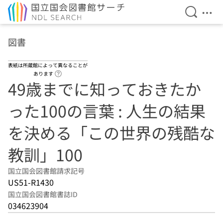
検索を開
メニ
本文へ移動
図書
表紙は所蔵館によって異なることが
ヘルプページへのリンク
あります
49歳までに知っておきたか
った100の言葉 : 人生の結果
を決める「この世界の残酷な
教訓」100
国立国会図書館請求記号
US51-R1430
国立国会図書館書誌ID
034623904