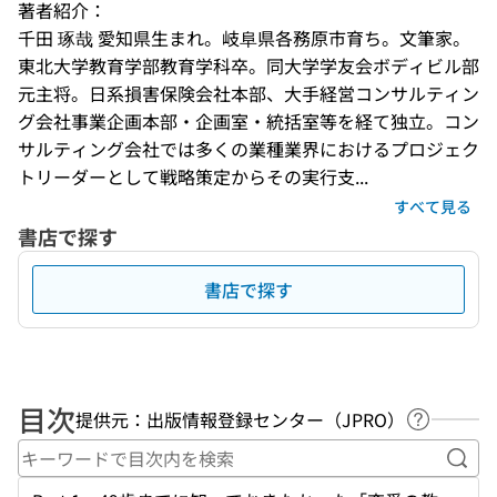
著者紹介：
千田 琢哉 愛知県生まれ。岐阜県各務原市育ち。文筆家。
東北大学教育学部教育学科卒。同大学学友会ボディビル部
元主将。日系損害保険会社本部、大手経営コンサルティン
グ会社事業企画本部・企画室・統括室等を経て独立。コン
サルティング会社では多くの業種業界におけるプロジェク
トリーダーとして戦略策定からその実行支...
すべて見る
書店で探す
書店で探す
目次
提供元：出版情報登録センター（JPRO）
ヘルプペ
キー