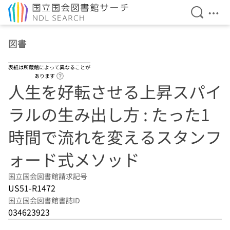
検索を開
メニ
本文へ移動
図書
表紙は所蔵館によって異なることが
ヘルプページへのリンク
あります
人生を好転させる上昇スパイ
ラルの生み出し方 : たった1
時間で流れを変えるスタンフ
ォード式メソッド
国立国会図書館請求記号
US51-R1472
国立国会図書館書誌ID
034623923