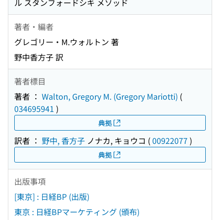
ル スタンフォードシキ メソッド
著者・編者
グレゴリー・M.ウォルトン 著
野中香方子 訳
著者標目
著者 ：
Walton, Gregory M. (Gregory Mariotti)
(
034695941
)
典拠
訳者 ：
野中, 香方子
ノナカ, キョウコ
(
00922077
)
典拠
出版事項
[東京] : 日経BP (出版)
東京 : 日経BPマーケティング (頒布)