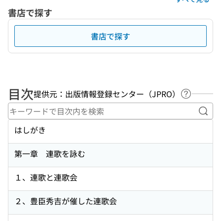
書店で探す
書店で探す
目次
提供元：出版情報登録センター（JPRO）
ヘルプペ
キー
はしがき
第一章 連歌を詠む
１、連歌と連歌会
２、豊臣秀吉が催した連歌会