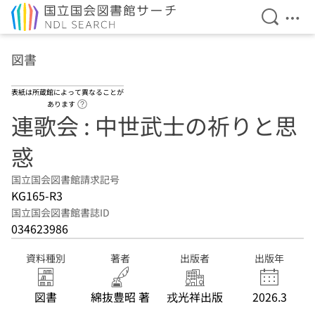
検索を開
メニ
本文へ移動
図書
表紙は所蔵館によって異なることが
ヘルプページへのリンク
あります
連歌会 : 中世武士の祈りと思
惑
国立国会図書館請求記号
KG165-R3
国立国会図書館書誌ID
034623986
資料種別
著者
出版者
出版年
図書
綿抜豊昭 著
戎光祥出版
2026.3