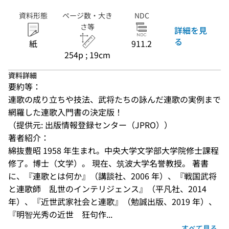
資料形態
ページ数・大き
NDC
さ等
詳細を見
る
紙
911.2
254p ; 19cm
資料詳細
要約等：
連歌の成り立ちや技法、武将たちの詠んだ連歌の実例まで
網羅した連歌入門書の決定版！
（提供元: 出版情報登録センター（JPRO））
著者紹介：
綿抜豊昭 1958 年生まれ。中央大学文学部大学院修士課程
修了。博士（文学）。 現在、筑波大学名誉教授。 著書
に、『連歌とは何か』（講談社、2006 年）、『戦国武将
と連歌師　乱世のインテリジェンス』（平凡社、2014 
年）、『近世武家社会と連歌』（勉誠出版、2019 年）、
『明智光秀の近世　狂句作...
すべて見る