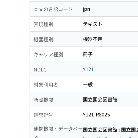
jpn
本文の言語コード
テキスト
表現種別
機器不用
機器種別
冊子
キャリア種別
Y121
NDLC
一般
対象利用者
国立国会図書館
所蔵機関
Y121-R8025
請求記号
連携機関・データベー
国立国会図書館 : 国立
ス