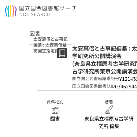
本文へ移動
図書
太安萬侶と古事記
編纂 : 太安萬侶墓
太安萬侶と古事記編纂 : 
誌国宝指定記念 :
学研究所公開講演会
奈良県立橿原考古
学研究所公開講演
(奈良県立橿原考古学研究所
会 (奈良県立橿原
古学研究所東京公開講演会資料
考古学研究所公開
Y121-R
国立国会図書館請求記号
講演会資料 ; 第45
回) (奈良県立橿原
03462944
国立国会図書館書誌ID
考古学研究所東京
公開講演会資料 ;
資料種別
著者
第15回)
図書
奈良県立橿原考古学研
究所 編集