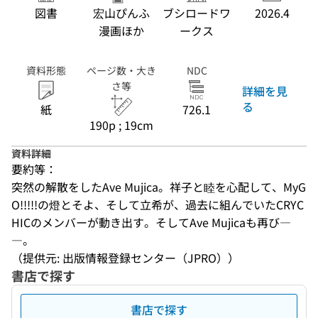
図書
宏山ぴんふ
ブシロードワ
2026.4
漫画ほか
ークス
資料形態
ページ数・大き
NDC
さ等
詳細を見
る
紙
726.1
190p ; 19cm
資料詳細
要約等：
突然の解散をしたAve Mujica。祥子と睦を心配して、MyG
O!!!!!の燈とそよ、そして立希が、過去に組んでいたCRYC
HICのメンバーが動き出す。そしてAve Mujicaも再び―
―。
（提供元: 出版情報登録センター（JPRO））
書店で探す
書店で探す