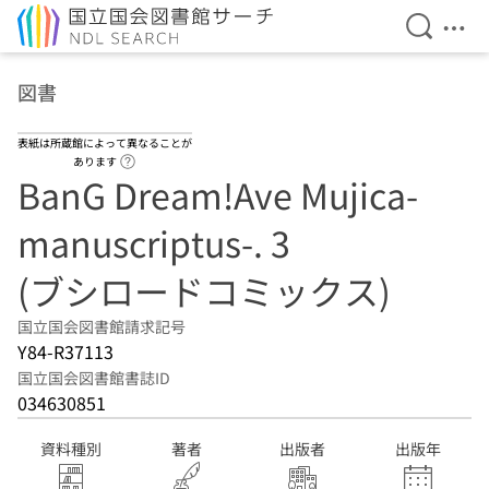
検索を開
メニ
本文へ移動
図書
表紙は所蔵館によって異なることが
ヘルプページへのリンク
あります
BanG Dream!Ave Mujica-
manuscriptus-. 3
(ブシロードコミックス)
国立国会図書館請求記号
Y84-R37113
国立国会図書館書誌ID
034630851
資料種別
著者
出版者
出版年