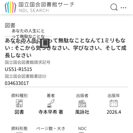
検索を開
メニ
本文へ移動
図書
あなたの人生にと
って無駄なことな
あなたの人生にとって無駄なことなんて1ミリもな
んて1ミリもない :
い : そこから気づきなさい、学びなさい、そして成
そこから気づきな
さい、学びなさ
長しなさい
い、そして成長し
国立国会図書館請求記号
なさい
US51-R1515
国立国会図書館書誌ID
034633017
資料種別
著者
出版者
出版年
図書
寺本早希 著
風詠社
2026.4
資料形態
ページ数・大き
NDC