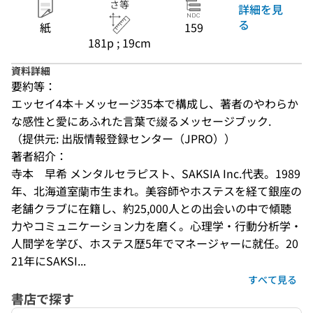
さ等
詳細を見
る
紙
159
181p ; 19cm
資料詳細
要約等：
エッセイ4本＋メッセージ35本で構成し、著者のやわらか
な感性と愛にあふれた言葉で綴るメッセージブック.
（提供元: 出版情報登録センター（JPRO））
著者紹介：
寺本　早希 メンタルセラピスト、SAKSIA Inc.代表。1989
年、北海道室蘭市生まれ。美容師やホステスを経て銀座の
老舗クラブに在籍し、約25,000人との出会いの中で傾聴
力やコミュニケーション力を磨く。心理学・行動分析学・
人間学を学び、ホステス歴5年でマネージャーに就任。20
21年にSAKSI...
すべて見る
書店で探す