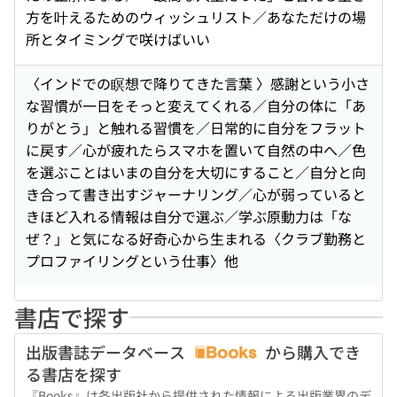
方を叶えるためのウィッシュリスト／あなただけの場
所とタイミングで咲けばいい
〈インドでの瞑想で降りてきた言葉 〉感謝という小さ
な習慣が一日をそっと変えてくれる／自分の体に「あ
りがとう」と触れる習慣を／日常的に自分をフラット
に戻す／心が疲れたらスマホを置いて自然の中へ／色
を選ぶことはいまの自分を大切にすること／自分と向
き合って書き出すジャーナリング／心が弱っていると
きほど入れる情報は自分で選ぶ／学ぶ原動力は「な
ぜ？」と気になる好奇心から生まれる〈クラブ勤務と
プロファイリングという仕事〉他
書店で探す
出版書誌データベース
から購入でき
る書店を探す
『Books』は各出版社から提供された情報による出版業界のデ