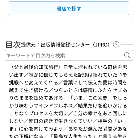
書店で探す
目次
提供元：出版情報登録センター（JPRO）
ヘルプペ
キー
〈父と最後の知床旅行〉日常に埋もれている奇跡を思
い出す／誰かに信じてもらえた記憶は揺れていた心を
挑戦へと変えてくれる／言葉にして伝えた愛は時間を
越えて生き続ける／つらいときは感情にふたをせずあ
りのままを認めてあげる／「いま、この瞬間」をしっ
かり味わうマインドフルネス／結果だけを追いかける
ことなくプロセスを大切に／自分の幸せをあと回しに
しない／昨日の続きで生きなくていい／相手の「い
ま」に心を向けてみよう／あなたが選んだ瞬間があな
たの正解になる／「最高な人生だった」と言える生き