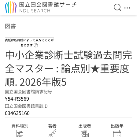
検索を開
メニ
本文へ移動
図書
表紙は所蔵館によって異なることが
ヘルプページへのリンク
あります
中小企業診断士試験過去問完
全マスター : 論点別★重要度
順. 2026年版5
国立国会図書館請求記号
Y54-R3569
国立国会図書館書誌ID
034635160
資料種別
著者
出版者
出版年