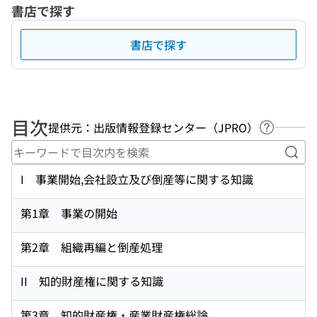
書店で探す
書店で探す
目次
提供元：出版情報登録センター（JPRO）
ヘルプペ
キー
I 事業開始,会社設立及び倒産等に関する知識
第1章 事業の開始
第2章 組織再編と倒産処理
II 知的財産権に関する知識
第3章 知的財産権・産業財産権総論