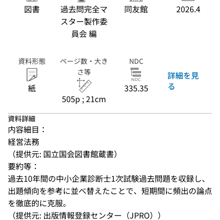
図書
過去問完全マ
同友館
2026.4
スター製作委
員会 編
資料形態
ページ数・大き
NDC
さ等
詳細を見
る
紙
335.35
505p ; 21cm
資料詳細
内容細目：
経営法務
（提供元: 国立国会図書館蔵書）
要約等：
過去10年間の中小企業診断士1次試験過去問題を収録し、
出題傾向を参考に並べ替えたことで、短期間に頻出の論点
を徹底的に克服。
（提供元: 出版情報登録センター（JPRO））