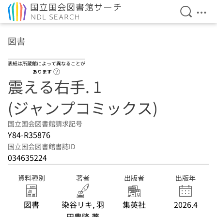
検索を開
メニ
本文へ移動
図書
表紙は所蔵館によって異なることが
ヘルプページへのリンク
あります
震える右手. 1
(ジャンプコミックス)
国立国会図書館請求記号
Y84-R35876
国立国会図書館書誌ID
034635224
資料種別
著者
出版者
出版年
図書
染谷リキ, 羽
集英社
2026.4
田豊隆 著