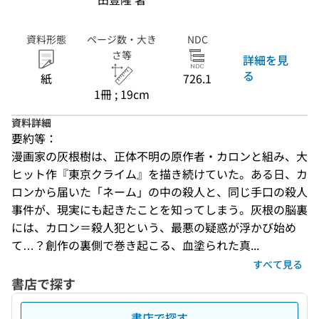
資料形態
ページ数・大き
NDC
さ等
詳細を見
る
紙
726.1
1冊 ; 19cm
資料詳細
要約等：
漫画家の灰根樹は、正体不明の原作者・カロンと組み、大
ヒット作『東京クライム』を描き続けていた。ある日、カ
ロンから届いた「ネーム」の中の殺人と、同じ手口の殺人
事件が、現実にも起きたことを知ってしまう。灰根の脳裏
には、カロン＝殺人犯という、最悪の疑惑が浮かび始め
て…？創作の裏側で巻き起こる、血塗られた真...
すべて見る
書店で探す
書店で探す