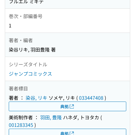
フルエル ミギテ
巻次・部編番号
1
著者・編者
染谷リキ, 羽田豊隆 著
シリーズタイトル
ジャンプコミックス
著者標目
著者 ：
染谷, リキ
ソメヤ, リキ
(
033447408
)
典拠
美術制作者 ：
羽田, 豊隆
ハネダ, トヨタカ
(
001283345
)
典拠