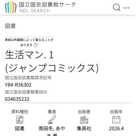
検索を開
メニ
本文へ移動
図書
表紙は所蔵館によって異なることが
ヘルプページへのリンク
あります
生活マン. 1
(ジャンプコミックス)
国立国会図書館請求記号
Y84-R36302
国立国会図書館書誌ID
034635232
資料種別
著者
出版者
出版年
図書
南田冬, あや
集英社
2026.4
き 著