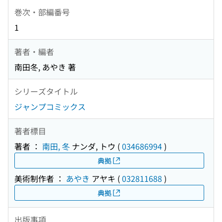
巻次・部編番号
1
著者・編者
南田冬, あやき 著
シリーズタイトル
ジャンプコミックス
著者標目
著者 ：
南田, 冬
ナンダ, トウ
(
034686994
)
典拠
美術制作者 ：
あやき
アヤキ
(
032811688
)
典拠
出版事項