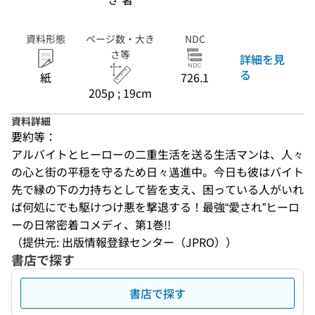
資料形態
ページ数・大き
NDC
さ等
詳細を見
る
紙
726.1
205p ; 19cm
資料詳細
要約等：
アルバイトとヒーローの二重生活を送る生活マンは、人々
の心と街の平穏を守るため日々邁進中。今日も彼はバイト
先で縁の下の力持ちとして皆を支え、困っている人がいれ
ば何処にでも駆けつけ悪を撃退する！最強“愛され”ヒーロ
ーの日常密着コメディ、第1巻!!
（提供元: 出版情報登録センター（JPRO））
書店で探す
書店で探す