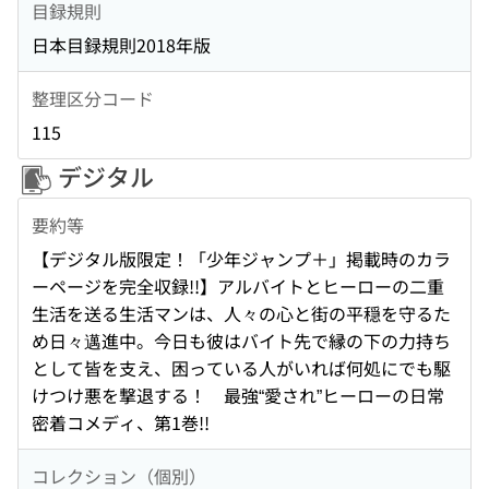
目録規則
日本目録規則2018年版
整理区分コード
115
デジタル
要約等
【デジタル版限定！「少年ジャンプ＋」掲載時のカラ
ーページを完全収録!!】アルバイトとヒーローの二重
生活を送る生活マンは、人々の心と街の平穏を守るた
め日々邁進中。今日も彼はバイト先で縁の下の力持ち
として皆を支え、困っている人がいれば何処にでも駆
けつけ悪を撃退する！ 最強“愛され”ヒーローの日常
密着コメディ、第1巻!!
コレクション（個別）