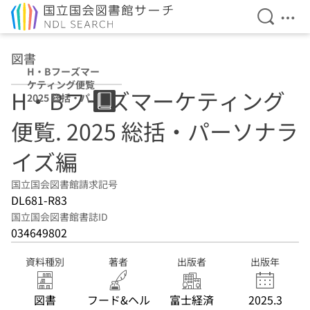
検索を開
メニ
本文へ移動
図書
H・Bフーズマー
ケティング便覧
H・Bフーズマーケティング
2025 総括・パー
ソナライズ編
便覧. 2025 総括・パーソナラ
イズ編
国立国会図書館請求記号
DL681-R83
国立国会図書館書誌ID
034649802
資料種別
著者
出版者
出版年
図書
フード&ヘル
富士経済
2025.3