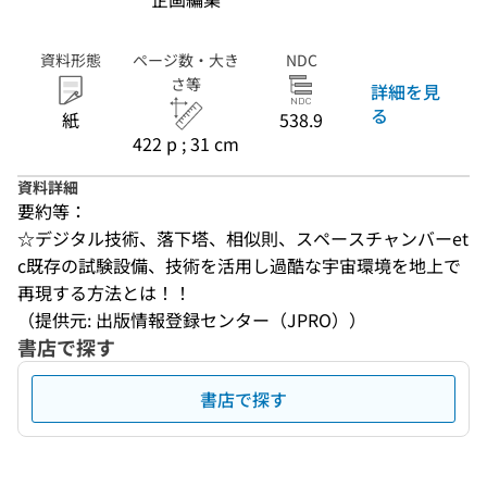
資料形態
ページ数・大き
NDC
さ等
詳細を見
る
紙
538.9
422 p ; 31 cm
資料詳細
要約等：
☆デジタル技術、落下塔、相似則、スペースチャンバーet
c既存の試験設備、技術を活用し過酷な宇宙環境を地上で
再現する方法とは！！
（提供元: 出版情報登録センター（JPRO））
書店で探す
書店で探す