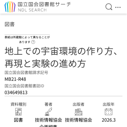
検索を開
メニ
本文へ移動
図書
表紙は所蔵館によって異なることが
ヘルプページへのリンク
あります
地上での宇宙環境の作り方、
再現と実験の進め方
国立国会図書館請求記号
MB21-R48
国立国会図書館書誌ID
034649813
資料種別
著者
出版者
出版年
図書
技術情報協会
技術情報協会
2026.3
企画編集