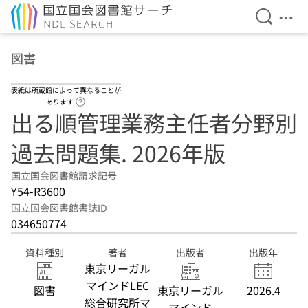
検索を開
メニ
本文へ移動
図書
表紙は所蔵館によって異なることが
ヘルプページへのリンク
あります
出る順管理業務主任者分野別
過去問題集. 2026年版
国立国会図書館請求記号
Y54-R3600
国立国会図書館書誌ID
034650774
資料種別
著者
出版者
出版年
東京リーガル
マインドLEC
図書
東京リーガル
2026.4
総合研究所マ
マインド