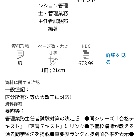
ンション管理
士・管理業務
主任者試験部
編著
資料形態
ページ数・大き
NDC
さ等
詳細を見
る
紙
673.99
1冊 ; 21cm
資料に関する注記
一般注記：
区分所有法等の大改正に対応!
資料詳細
要約等：
管理業務主任者試験対策の決定版！●同シリーズ『合格テ
キスト』『速習テキスト』にリンク●予備校講師が教える
過去問学習法を掲載●重要度ランクと肢別解答率を表示●