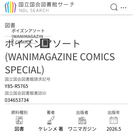
検索を開
メニ
本文へ移動
図書
ポイズンアソート
(WANIMAGAZIN
ポイズンアソート
E COMICS
SPECIAL)
(WANIMAGAZINE COMICS
SPECIAL)
国立国会図書館請求記号
Y85-R5765
国立国会図書館書誌ID
034653734
資料種別
著者
出版者
出版年
図書
ケレンメ 著
ワニマガジン
2026.5