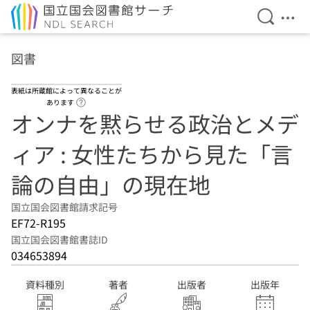
検索を開
メニ
本文へ移動
図書
表紙は所蔵館によって異なることが
ヘルプページへのリンク
あります
オンナを黙らせる政治とメデ
ィア : 女性たちから見た「言
論の自由」の現在地
国立国会図書館請求記号
EF72-R195
国立国会図書館書誌ID
034653894
資料種別
著者
出版者
出版年