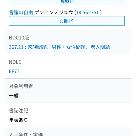
典拠
言論の自由
ゲンロンノジユウ
(
00562361
)
典拠
NDC10版
367.21 : 家族問題．男性・女性問題．老人問題
NDLC
EF72
対象利用者
一般
書誌注記
年表あり
入手条件・定価