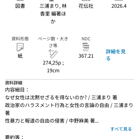
図書
三浦まり, 林
花伝社
2026.4
香里 編著ほ
か
資料形態
ページ数・大き
NDC
さ等
詳細を見
紙
367.21
る
274,25p ;
19cm
資料詳細
内容細目：
なぜ女性は沈黙せざるを得ないのか? / 三浦まり 著
政治家のハラスメント行為と女性の言論の自由 / 三浦まり 
著
性暴力と報道の自由の侵害 / 中野麻美 著...
すべて見る
要約等：