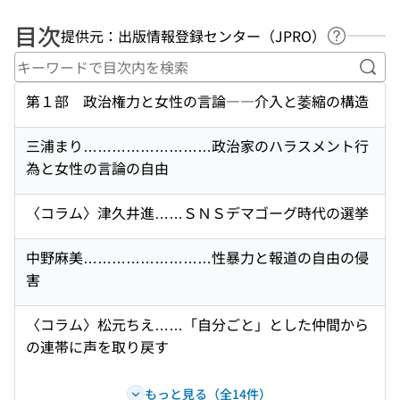
目次
提供元：出版情報登録センター（JPRO）
ヘルプペ
キー
第１部 政治権力と女性の言論――介入と萎縮の構造
三浦まり………………………政治家のハラスメント行
為と女性の言論の自由
〈コラム〉津久井進……ＳＮＳデマゴーグ時代の選挙
中野麻美………………………性暴力と報道の自由の侵
害
〈コラム〉松元ちえ……「自分ごと」とした仲間から
の連帯に声を取り戻す
もっと見る（全14件）