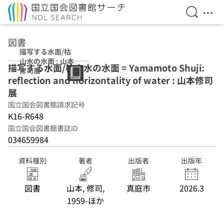
検索を開
メニ
本文へ移動
図書
描写する水面/枯
山水の水面 : 山本
描写する水面/枯山水の水面 = Yamamoto Shuji:
修司展
reflection and horizontality of water : 山本修司
展
国立国会図書館請求記号
K16-R648
国立国会図書館書誌ID
034659984
資料種別
著者
出版者
出版年
図書
山本, 修司,
真庭市
2026.3
1959-ほか