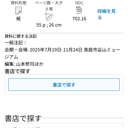
資料形態
ページ数・大き
NDC
さ等
詳細を見
る
紙
702.16
55 p ; 26 cm
資料に関する注記
一般注記：
会期・会場: 2025年7月19日-11月24日 真庭市蒜山ミュー
ジアム
編集: 山本修司ほか
書店で探す
書店で探す
書店で探す