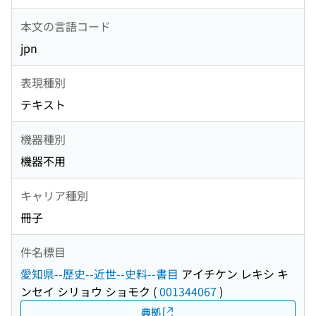
本文の言語コード
jpn
表現種別
テキスト
機器種別
機器不用
キャリア種別
冊子
件名標目
愛知県--歴史--近世--史料--書目
アイチケン レキシ キ
ンセイ シリョウ ショモク
(
001344067
)
典拠