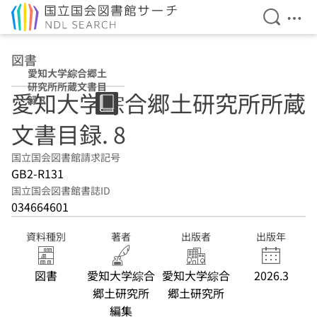
検索を開
メニ
本文へ移動
図書
愛知大学綜合郷土
研究所所蔵文書目
愛知大学綜合郷土研究所所蔵
録 8
文書目録. 8
国立国会図書館請求記号
GB2-R131
国立国会図書館書誌ID
034664601
資料種別
著者
出版者
出版年
図書
愛知大学綜合
愛知大学綜合
2026.3
郷土研究所
郷土研究所
編集