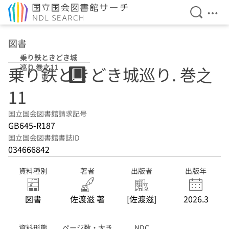
検索を開
メニ
本文へ移動
図書
乗り鉄ときどき城
巡り 巻之11
乗り鉄ときどき城巡り. 巻之
11
国立国会図書館請求記号
GB645-R187
国立国会図書館書誌ID
034666842
資料種別
著者
出版者
出版年
図書
佐渡滋 著
[佐渡滋]
2026.3
資料形態
ページ数・大き
NDC