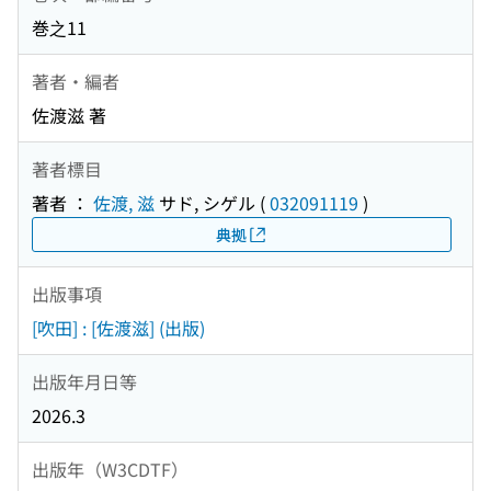
巻之11
著者・編者
佐渡滋 著
著者標目
著者 ：
佐渡, 滋
サド, シゲル
(
032091119
)
典拠
出版事項
[吹田] : [佐渡滋] (出版)
出版年月日等
2026.3
出版年（W3CDTF）