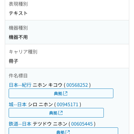
表現種別
テキスト
機器種別
機器不用
キャリア種別
冊子
件名標目
日本--紀行
ニホン キコウ
(
00568252
)
典拠
城--日本
シロ ニホン
(
00945171
)
典拠
鉄道--日本
テツドウ ニホン
(
00605445
)
典拠