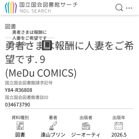
検索を開
メニ
本文へ移動
図書
勇者さまは報酬に
人妻をご希望です
勇者さまは報酬に人妻をご希
9 (MeDu
COMICS)
望です. 9
(MeDu COMICS)
国立国会図書館請求記号
Y84-R36808
国立国会図書館書誌ID
034673790
資料種別
著者
出版者
出版年
図書
遠山ブリン
ジーオーティ
2026.5