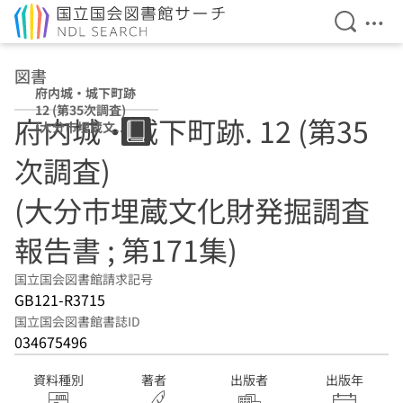
検索を開
メニ
本文へ移動
図書
府内城・城下町跡
12 (第35次調査)
府内城・城下町跡. 12 (第35
(大分市埋蔵文化
財発掘調査報告書
次調査)
; 第171集)
(大分市埋蔵文化財発掘調査
報告書 ; 第171集)
国立国会図書館請求記号
GB121-R3715
国立国会図書館書誌ID
034675496
資料種別
著者
出版者
出版年