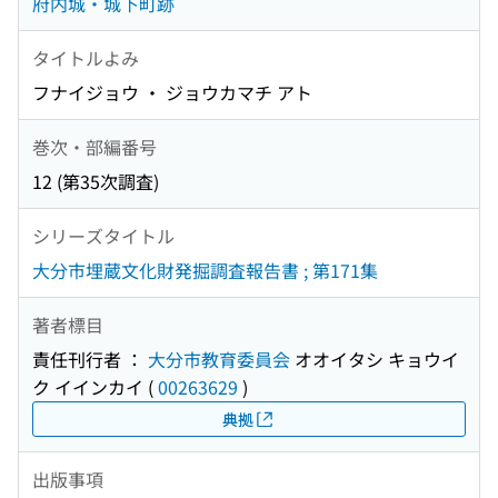
府内城・城下町跡
タイトルよみ
フナイジョウ ・ ジョウカマチ アト
巻次・部編番号
12 (第35次調査)
シリーズタイトル
大分市埋蔵文化財発掘調査報告書 ; 第171集
著者標目
責任刊行者 ：
大分市教育委員会
オオイタシ キョウイ
ク イインカイ
(
00263629
)
典拠
出版事項