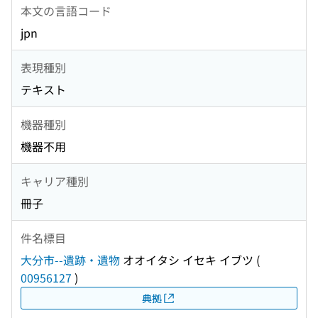
本文の言語コード
jpn
表現種別
テキスト
機器種別
機器不用
キャリア種別
冊子
件名標目
大分市--遺跡・遺物
オオイタシ イセキ イブツ
(
00956127
)
典拠