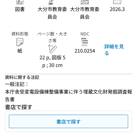
図書
大分市教育委
大分市教育委
2026.3
員会
員会
資料形態
ページ数・大き
NDC
さ等
詳細を見
紙
210.0254
る
22 p, 図版 5
p ; 30 cm
資料に関する注記
一般注記：
本庁舎受変電設備棟整備事業に伴う埋蔵文化財発掘調査報
告書
書店で探す
書店で探す