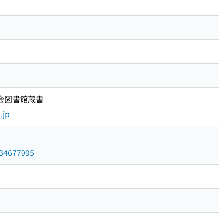
国会図書館蔵書
.jp
/034677995