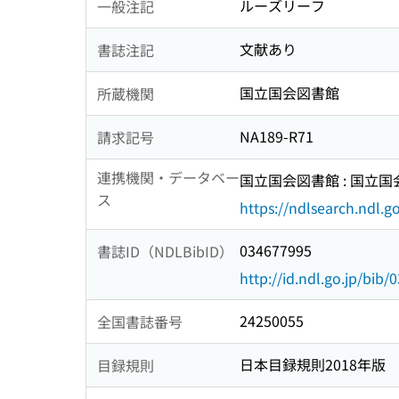
ルーズリーフ
一般注記
文献あり
書誌注記
国立国会図書館
所蔵機関
NA189-R71
請求記号
連携機関・データベー
国立国会図書館 : 国立
ス
https://ndlsearch.ndl.go
034677995
書誌ID（NDLBibID）
http://id.ndl.go.jp/bib
24250055
全国書誌番号
日本目録規則2018年版
目録規則