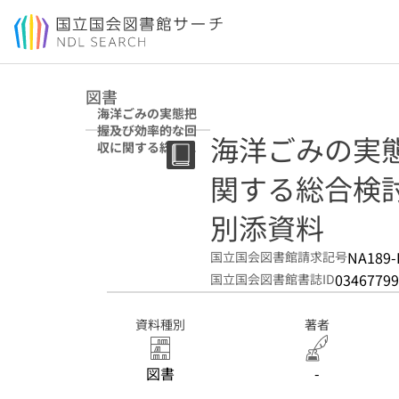
本文へ移動
図書
海洋ごみの実態把
握及び効率的な回
海洋ごみの実
収に関する総合検
討業務報告書 令
関する総合検討
和7年度 別添資料
別添資料
NA189-
国立国会図書館請求記号
03467799
国立国会図書館書誌ID
資料種別
著者
図書
-