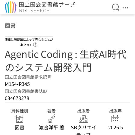
検索を開
メニ
本文へ移動
図書
表紙は所蔵館によって異なることが
ヘルプページへのリンク
あります
Agentic Coding : 生成AI時代
のシステム開発入門
国立国会図書館請求記号
M154-R345
国立国会図書館書誌ID
034678278
資料種別
著者
出版者
出版年
図書
渡邉洋平 著
SBクリエイ
2026.5
ティブ