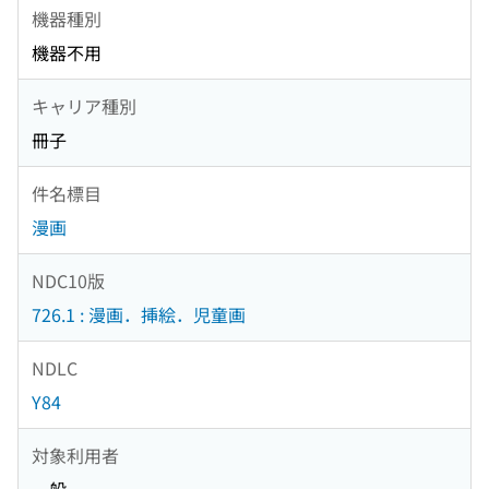
機器種別
機器不用
キャリア種別
冊子
件名標目
漫画
NDC10版
726.1 : 漫画．挿絵．児童画
NDLC
Y84
対象利用者