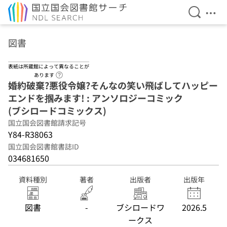
検索を開
メニ
本文へ移動
図書
表紙は所蔵館によって異なることが
ヘルプページへのリンク
あります
婚約破棄?悪役令嬢?そんなの笑い飛ばしてハッピー
エンドを掴みます! : アンソロジーコミック
(ブシロードコミックス)
国立国会図書館請求記号
Y84-R38063
国立国会図書館書誌ID
034681650
資料種別
著者
出版者
出版年
図書
-
ブシロードワ
2026.5
ークス