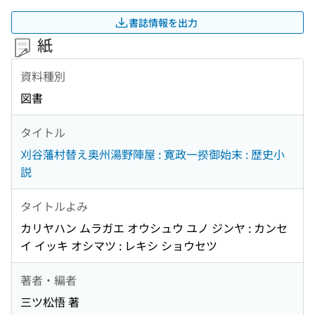
書誌情報を出力
紙
資料種別
図書
タイトル
刈谷藩村替え奥州湯野陣屋 : 寛政一揆御始末 : 歴史小
説
タイトルよみ
カリヤハン ムラガエ オウシュウ ユノ ジンヤ : カンセ
イ イッキ オシマツ : レキシ ショウセツ
著者・編者
三ツ松悟 著