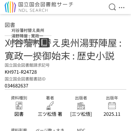
検索を開
メニ
本文へ移動
図書
刈谷藩村替え奥州
湯野陣屋 : 寛政一
刈谷藩村替え奥州湯野陣屋 :
揆御始末 : 歴史小
説
寛政一揆御始末 : 歴史小説
国立国会図書館請求記号
KH971-R24728
国立国会図書館書誌ID
034682637
資料種別
著者
出版者
出版年
図書
三ツ松悟 著
[三ツ松悟]
2025.11
資料形態
ページ数・大き
NDC