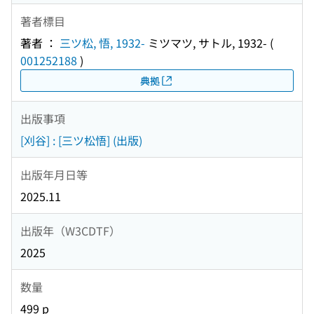
著者標目
著者 ：
三ツ松, 悟, 1932-
ミツマツ, サトル, 1932-
(
001252188
)
典拠
出版事項
[刈谷] : [三ツ松悟] (出版)
出版年月日等
2025.11
出版年（W3CDTF）
2025
数量
499 p