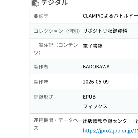
デジタル
CLAMPによるバトルド
要約等
リポジトリ収録資料
コレクション（個別）
一般注記（コンテン
電子書籍
ツ）
KADOKAWA
製作者
2026-05-09
製作年
EPUB
記録形式
フィックス
連携機関・データベー
出版情報登録センター :
ス
https://jpro2.jpo.or.jp/