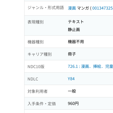
ジャンル・形式用語
漫画
マンガ
(
001347325
テキスト
表現種別
静止画
機器不用
機器種別
冊子
キャリア種別
726.1 : 漫画．挿絵．児
NDC10版
Y84
NDLC
一般
対象利用者
960円
入手条件・定価