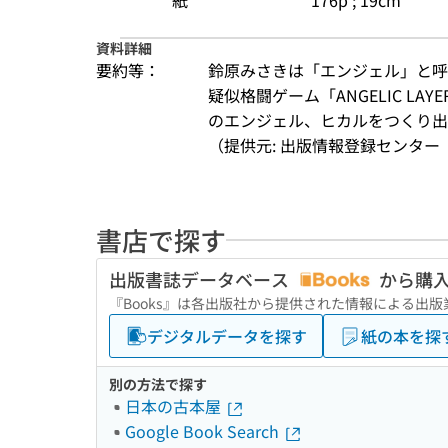
紙
176p ; 19cm
資料詳細
要約等：
鈴原みさきは「エンジェル」と呼
疑似格闘ゲーム「ANGELIC L
のエンジェル、ヒカルをつくり出し
（提供元: 出版情報登録センター（
書店で探す
出版書誌データベース
から購
『Books』は各出版社から提供された情報による出
デジタルデータを探す
紙の本を探
別の方法で探す
日本の古本屋
Google Book Search