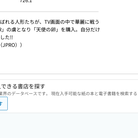
726.1
ばれる人形たちが、TV画面の中で華麗に戦う
AYER」の虜となり「天使の卵」を購入。自分だけ
た!!
JPRO））
入できる書店を探す
版業界のデータベースです。 現在入手可能な紙の本と電子書籍を検索す
す