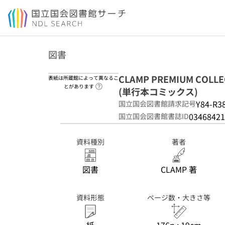
本文へ移動
図書
CLAMP PREMIUM COLLEC
表紙は所蔵館によって異なるこ
ヘルプページへのリンク
とがあります
(単行本コミックス)
Y84-R3
国立国会図書館請求記号
03468421
国立国会図書館書誌ID
資料種別
著者
図書
CLAMP 著
資料形態
ページ数・大きさ等