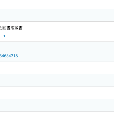
国会図書館蔵書
.jp
/034684218