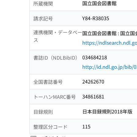
国立国会図書館
所蔵機関
Y84-R38035
請求記号
連携機関・データベー
国立国会図書館 : 国立
ス
https://ndlsearch.ndl.go
034684218
書誌ID（NDLBibID）
http://id.ndl.go.jp/bib
24262670
全国書誌番号
34861681
トーハンMARC番号
日本目録規則2018年版
目録規則
115
整理区分コード