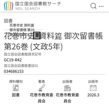
検索を開
メニ
本文へ移動
図書
花巻市史 資料篇
御次留書帳 第26
花巻市史. 資料篇 御次留書帳
巻 (文政5年)
第26巻 (文政5年)
国立国会図書館請求記号
GC19-R42
国立国会図書館書誌ID
034686153
資料種別
著者
出版者
出版年
図書
花巻市教育委
花巻市教育委
2026.3
員会
員会