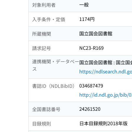
一般
対象利用者
1174円
入手条件・定価
国立国会図書館
所蔵機関
NC23-R169
請求記号
連携機関・データベー
国立国会図書館 : 国立
ス
https://ndlsearch.ndl.go
034687479
書誌ID（NDLBibID）
http://id.ndl.go.jp/bib
24261520
全国書誌番号
日本目録規則2018年版
目録規則