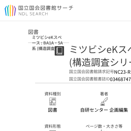
本文へ移動
図書
ミツビシeKスペ
ース : BA1A・5A
ミツビシeKスペ
系 (構造調査シリ
ーズ ; no. J-977)
(構造調査シリーズ 
NC23-R
国立国会図書館請求記号
03468747
国立国会図書館書誌ID
資料種別
著者
図書
自研センター 企画編集
資料形態
ページ数・大きさ等