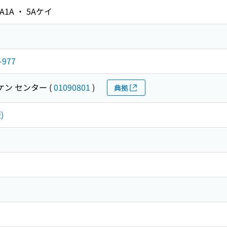
A1A ・ 5Aケイ
977
ケン センター
(
01090801
)
典拠
)