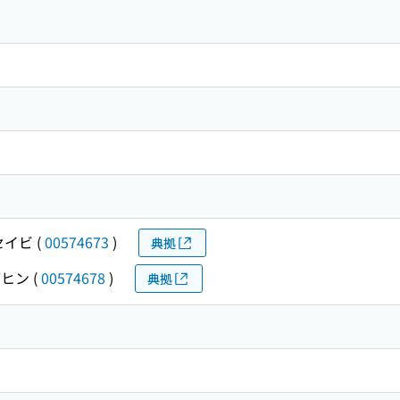
セイビ
(
00574673
)
典拠
ヒン
(
00574678
)
典拠