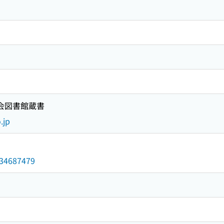
国会図書館蔵書
.jp
/034687479