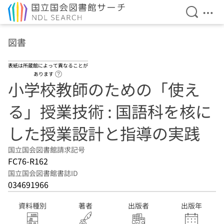
検索を開
メニ
本文へ移動
図書
表紙は所蔵館によって異なることが
ヘルプページへのリンク
あります
小学校教師のための「使え
る」授業技術 : 国語科を核に
した授業設計と指導の実践
国立国会図書館請求記号
FC76-R162
国立国会図書館書誌ID
034691966
資料種別
著者
出版者
出版年