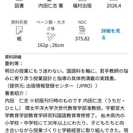
図書
内田仁志 著
福村出版
2026.4
資料形態
ページ数・大き
NDC
さ等
詳細を見
る
紙
375.82
162p ; 26cm
資料詳細
要約等：
明日の授業にもう迷わない。国語科を軸に、若手教師の悩
みに寄り添う授業設計と指導の具体例満載の実践書。
（提供元: 出版情報登録センター（JPRO））
著者紹介：
内田　仁志 ※初版刊行時のものです 内田仁志（うちだ・
ひとし） 環太平洋大学次世代教育学部准教授。宇都宮大
学教育学部教育学研究科国語教育専修修了。 栃木県内の
小学校・中学校にて30年以上にわたり、子どもたちと向
き合いながら授業づくりと学級経営に取り組んできた。現