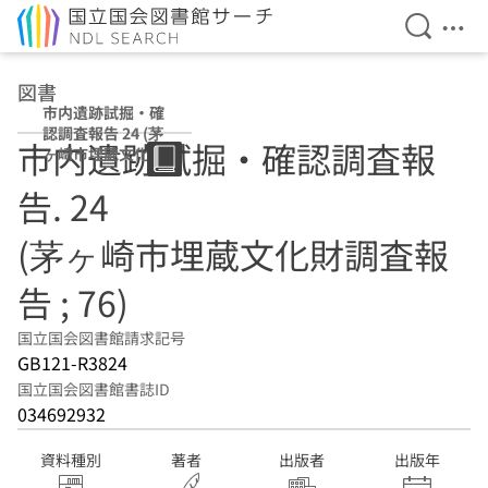
検索を開
メニ
本文へ移動
図書
市内遺跡試掘・確
認調査報告 24 (茅
市内遺跡試掘・確認調査報
ヶ崎市埋蔵文化財
調査報告 ; 76)
告. 24
(茅ヶ崎市埋蔵文化財調査報
告 ; 76)
国立国会図書館請求記号
GB121-R3824
国立国会図書館書誌ID
034692932
資料種別
著者
出版者
出版年