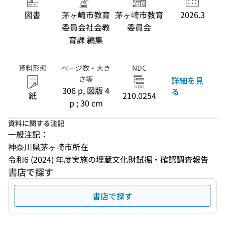
図書
茅ヶ崎市教育
茅ヶ崎市教育
2026.3
委員会社会教
委員会
育課 編集
資料形態
ページ数・大き
NDC
さ等
詳細を見
306 p, 図版 4
る
紙
210.0254
p ; 30 cm
資料に関する注記
一般注記：
神奈川県茅ヶ崎市所在
令和6 (2024) 年度実施の埋蔵文化財試掘・確認調査報告
書店で探す
書店で探す