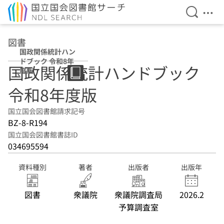
検索を開
メニ
本文へ移動
図書
国政関係統計ハン
ドブック 令和8年
国政関係統計ハンドブック
度版
令和8年度版
国立国会図書館請求記号
BZ-8-R194
国立国会図書館書誌ID
034695594
資料種別
著者
出版者
出版年
図書
衆議院
衆議院調査局
2026.2
予算調査室