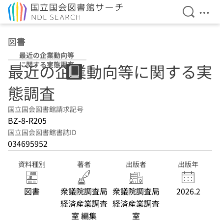
検索を開
メニ
本文へ移動
図書
最近の企業動向等
に関する実態調査
最近の企業動向等に関する実
態調査
国立国会図書館請求記号
BZ-8-R205
国立国会図書館書誌ID
034695952
資料種別
著者
出版者
出版年
図書
衆議院調査局
衆議院調査局
2026.2
経済産業調査
経済産業調査
室 編集
室