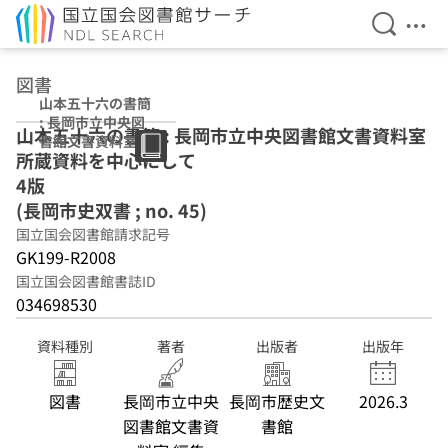
検索を開
メニ
本文へ移動
図書
山本五十六の書簡
: 長岡市立中央図
山本五十六の書簡 : 長岡市立中央図書館文書資料室
書館文書資料室所
所蔵資料を中心にして
蔵資料を中心にし
て 4版 (長岡市史
4版
双書 ; no. 45)
(長岡市史双書 ; no. 45)
国立国会図書館請求記号
GK199-R2008
国立国会図書館書誌ID
034698530
資料種別
著者
出版者
出版年
図書
長岡市立中央
長岡市歴史文
2026.3
図書館文書資
書館