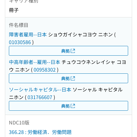
キャリア種別
冊子
件名標目
障害者雇用--日本
ショウガイシャコヨウ ニホン
(
01030586
)
典拠
中高年齢者--雇用--日本
チュウコウネンレイシャ コヨ
ウ ニホン
(
00958302
)
典拠
ソーシャルキャピタル--日本
ソーシャル キャピタル
ニホン
(
031766607
)
典拠
NDC10版
366.28 : 労働経済．労働問題