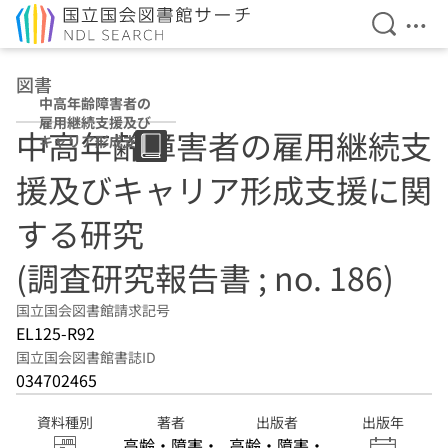
検索を開
メニ
本文へ移動
図書
中高年齢障害者の
雇用継続支援及び
中高年齢障害者の雇用継続支
キャリア形成支援
に関する研究 (調
援及びキャリア形成支援に関
査研究報告書 ;
no. 186)
する研究
(調査研究報告書 ; no. 186)
国立国会図書館請求記号
EL125-R92
国立国会図書館書誌ID
034702465
資料種別
著者
出版者
出版年
高齢・障害・
高齢・障害・