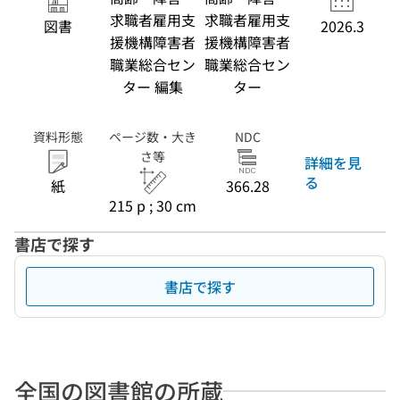
求職者雇用支
求職者雇用支
図書
2026.3
援機構障害者
援機構障害者
職業総合セン
職業総合セン
ター 編集
ター
資料形態
ページ数・大き
NDC
さ等
詳細を見
る
紙
366.28
215 p ; 30 cm
書店で探す
書店で探す
全国の図書館の所蔵