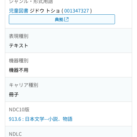
ジャンル・形式用語
児童図書
ジドウ トショ
(
001347327
)
典拠
表現種別
テキスト
機器種別
機器不用
キャリア種別
冊子
NDC10版
913.6 : 日本文学--小説．物語
NDLC