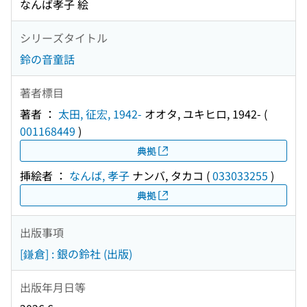
なんば孝子 絵
シリーズタイトル
鈴の音童話
著者標目
著者 ：
太田, 征宏, 1942-
オオタ, ユキヒロ, 1942-
(
001168449
)
典拠
挿絵者 ：
なんば, 孝子
ナンバ, タカコ
(
033033255
)
典拠
出版事項
[鎌倉] : 銀の鈴社 (出版)
出版年月日等