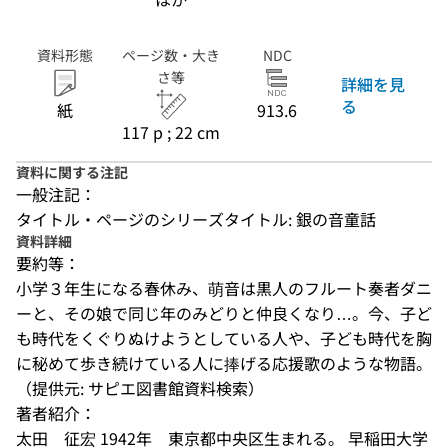
資料形態
ページ数・大き
NDC
さ等
詳細を見
る
紙
913.6
117 p ; 22 cm
資料に関する注記
一般注記：
タイトル・ページのシリーズタイトル: 銀の音童話
資料詳細
要約等：
小学３年生になる春休み、萌音は黒人のフルート奏者ダニ
ーと、その娘で同じ年のみどりと仲良くなり…。今、子ど
も時代をくぐりぬけようとしている人や、子ども時代を胸
に秘めて歩き続けている人に捧げる応援歌のような物語。
（提供元: サピエ図書館資料検索）
著者紹介：
太田　征宏 1942年　東京都中央区生まれる。 早稲田大学