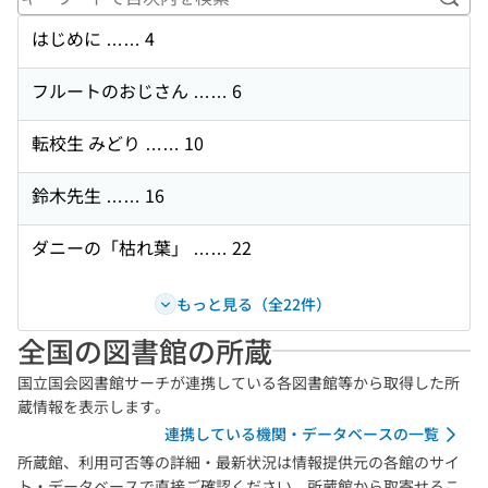
キー
はじめに …… 4
フルートのおじさん …… 6
転校生 みどり …… 10
鈴木先生 …… 16
ダニーの「枯れ葉」 …… 22
もっと見る（全22件）
全国の図書館の所蔵
国立国会図書館サーチが連携している各図書館等から取得した所
蔵情報を表示します。
連携している機関・データベースの一覧
所蔵館、利用可否等の詳細・最新状況は情報提供元の各館のサイ
ト・データベースで直接ご確認ください。所蔵館から取寄せるこ