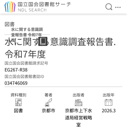
検索を開
メニ
本文へ移動
図書
水に関する意識調
査報告書 令和7年
水に関する意識調査報告書.
度
令和7年度
国立国会図書館請求記号
EG267-R38
国立国会図書館書誌ID
034746069
資料種別
著者
出版者
出版年
図書
京都市
京都市上下水
2026.3
道局経営戦略
室