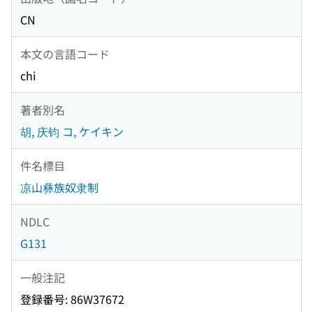
CN
本文の言語コード
chi
著者別名
胡, 庆钧 コ, ケイキン
件名標目
凉山彝族奴隶制
NDLC
G131
一般注記
登録番号: 86W37672