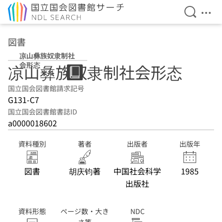
検索を開
メニ
本文へ移動
図書
凉山彝族奴隶制社
会形态
凉山彝族奴隶制社会形态
国立国会図書館請求記号
G131-C7
国立国会図書館書誌ID
a0000018602
資料種別
著者
出版者
出版年
図書
胡庆钧著
中国社会科学
1985
出版社
資料形態
ページ数・大き
NDC