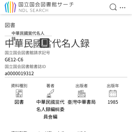
検索を開
メニ
本文へ移動
図書
中華民國當代名人
録
中華民國當代名人録
国立国会図書館請求記号
GE12-C6
国立国会図書館書誌ID
a0000019312
資料種別
著者
出版者
出版年
図書
中華民國當代
臺灣中華書局
1985
名人録編輯委
員會編