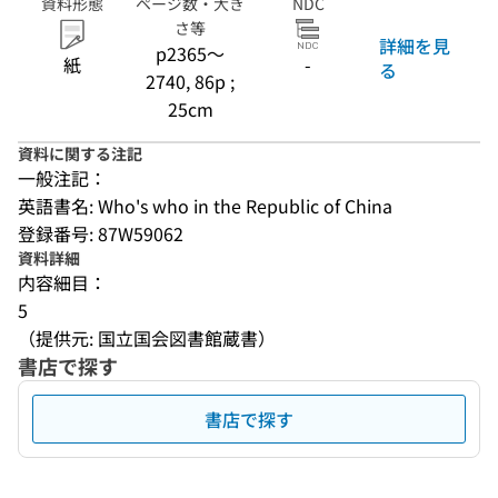
資料形態
ページ数・大き
NDC
さ等
詳細を見
p2365〜
紙
-
る
2740, 86p ;
25cm
資料に関する注記
一般注記：
英語書名: Who's who in the Republic of China
登録番号: 87W59062
資料詳細
内容細目：
5
（提供元: 国立国会図書館蔵書）
書店で探す
書店で探す