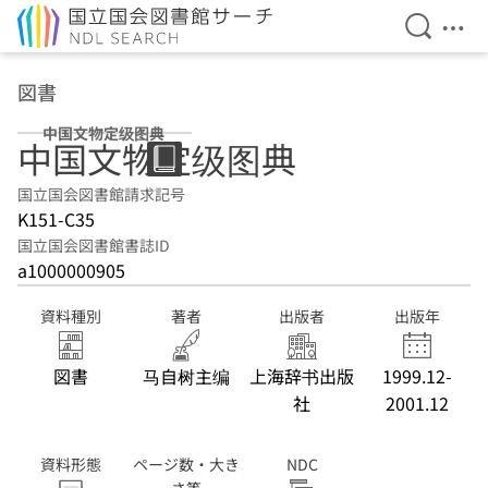
検索を開
メニ
本文へ移動
図書
中国文物定级图典
中国文物定级图典
国立国会図書館請求記号
K151-C35
国立国会図書館書誌ID
a1000000905
資料種別
著者
出版者
出版年
図書
马自树主编
上海辞书出版
1999.12-
社
2001.12
資料形態
ページ数・大き
NDC