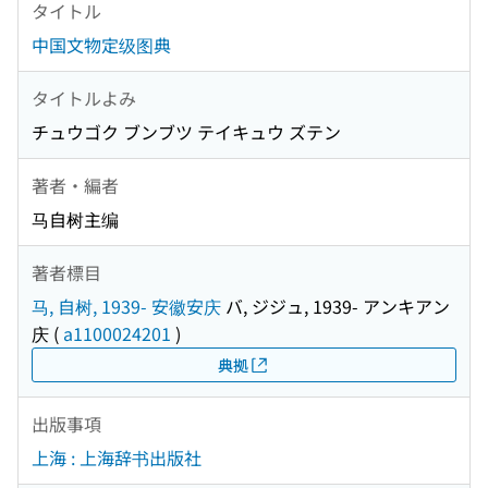
タイトル
中国文物定级图典
タイトルよみ
チュウゴク ブンブツ テイキュウ ズテン
著者・編者
马自树主编
著者標目
马, 自树, 1939- 安徽安庆
バ, ジジュ, 1939- アンキアン
庆
(
a1100024201
)
典拠
出版事項
上海 : 上海辞书出版社