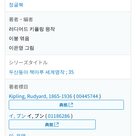
정글북
著者・編者
러디어드 키플링 원작
이붕 엮음
이은영 그림
シリーズタイトル
두산동아 책마루 세계명작 ; 35
著者標目
Kipling, Rudyard, 1865-1936
(
00445744
)
典拠
イ, ブン
イ, ブン
(
01186286
)
典拠
이, 은영