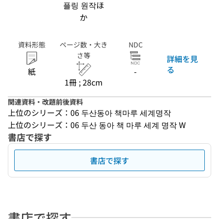
플링 원작ほ
か
資料形態
ページ数・大き
NDC
さ等
詳細を見
る
紙
-
1冊 ; 28cm
関連資料・改題前後資料
上位のシリーズ：06 두산동아 책마루 세계명작
上位のシリーズ：06 두산 동아 책 마루 세계 명작 W
書店で探す
書店で探す
書店で探す