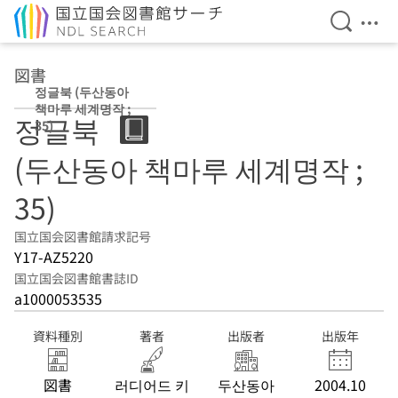
検索を開
メニ
本文へ移動
図書
정글북 (두산동아
책마루 세계명작 ;
정글북
35)
(두산동아 책마루 세계명작 ;
35)
国立国会図書館請求記号
Y17-AZ5220
国立国会図書館書誌ID
a1000053535
資料種別
著者
出版者
出版年
図書
러디어드 키
두산동아
2004.10