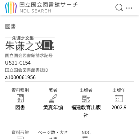
検索を開
メニ
本文へ移動
図書
朱谦之文集
朱谦之文集
国立国会図書館請求記号
US21-C154
国立国会図書館書誌ID
a1000061956
資料種別
著者
出版者
出版年
図書
黄夏年编
福建教育出版
2002.9
社
資料形態
ページ数・大き
NDC