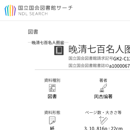
本文へ移動
図書
晚清七百名人图鉴
晚清七百名人
GK2-C1
国立国会図書館請求記号
a1000067
国立国会図書館書誌ID
資料種別
著者
図書
闵杰编著
資料形態
ページ数・大きさ等
紙
3, 10, 816p ; 22cm