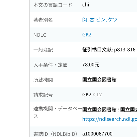
chi
本文の言語コード
闵, 杰 ビン, ケツ
著者別名
GK2
NDLC
征引书目文献: p813-816
一般注記
78.00元
入手条件・定価
国立国会図書館
所蔵機関
GK2-C12
請求記号
連携機関・データベー
国立国会図書館 : 国立
ス
https://ndlsearch.ndl.go
a1000067700
書誌ID（NDLBibID）