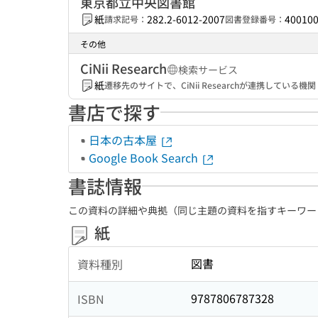
東京都立中央図書館
紙
282.2-6012-2007
40010
請求記号：
図書登録番号：
その他
CiNii Research
検索サービス
紙
遷移先のサイトで、CiNii Researchが連携してい
書店で探す
日本の古本屋
Google Book Search
書誌情報
この資料の詳細や典拠（同じ主題の資料を指すキーワー
紙
図書
資料種別
9787806787328
ISBN