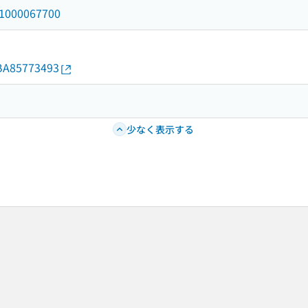
/a1000067700
d/BA85773493
少なく表示する