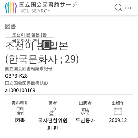
検索を開
メニ
本文へ移動
図書
조선이 본 일본 (한
국문화사 ; 29)
조선이 본 일본
(한국문화사 ; 29)
国立国会図書館請求記号
GB73-K28
国立国会図書館書誌ID
a1000100169
資料種別
著者
出版者
出版年
図書
국사편찬위원
두산동아
2009.12
회 편