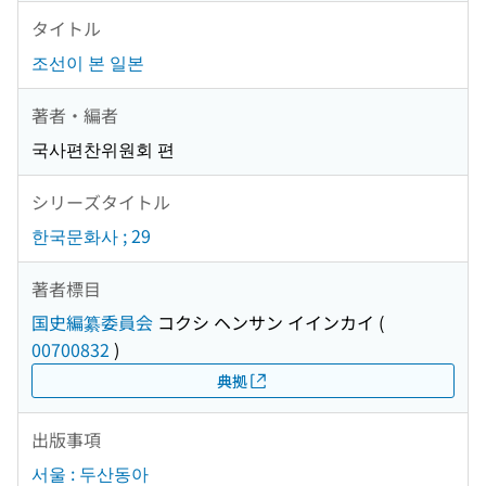
タイトル
조선이 본 일본
著者・編者
국사편찬위원회 편
シリーズタイトル
한국문화사 ; 29
著者標目
国史編纂委員会
コクシ ヘンサン イインカイ
(
00700832
)
典拠
出版事項
서울 : 두산동아