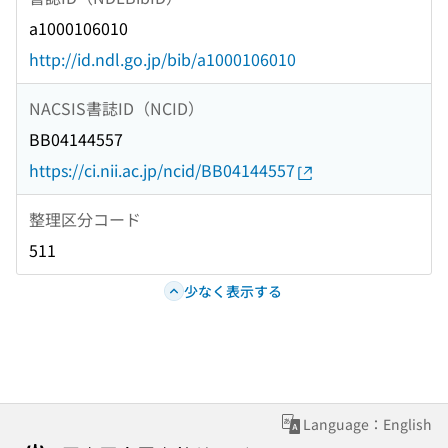
a1000106010
http://id.ndl.go.jp/bib/a1000106010
NACSIS書誌ID（NCID）
BB04144557
https://ci.nii.ac.jp/ncid/BB04144557
整理区分コード
511
少なく表示する
Language：English