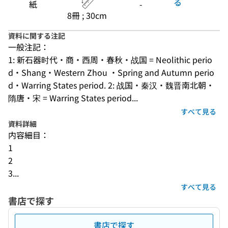
る
紙
-
8冊 ; 30cm
資料に関する注記
一般注記：
1: 新石器时代・商・西周・春秋・战国 = Neolithic perio
d・Shang・Western Zhou ・Spring and Autumn perio
d・Warring States period. 2: 战国・秦汉・魏晋南北朝・
隋唐・宋 = Warring States period...
すべて見る
資料詳細
内容細目：
1
2
3...
すべて見る
書店で探す
書店で探す