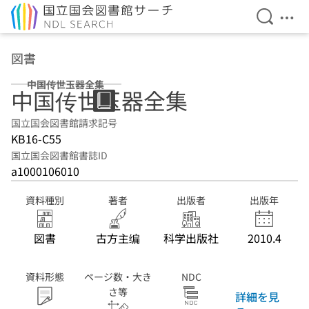
検索を開
メニ
本文へ移動
図書
中国传世玉器全集
中国传世玉器全集
国立国会図書館請求記号
KB16-C55
国立国会図書館書誌ID
a1000106010
資料種別
著者
出版者
出版年
図書
古方主编
科学出版社
2010.4
資料形態
ページ数・大き
NDC
さ等
詳細を見