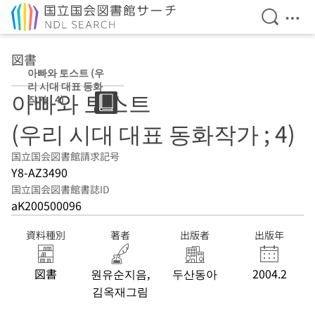
検索を開
メニ
本文へ移動
図書
아빠와 토스트 (우
리 시대 대표 동화
아빠와 토스트
작가 ; 4)
(우리 시대 대표 동화작가 ; 4)
国立国会図書館請求記号
Y8-AZ3490
国立国会図書館書誌ID
aK200500096
資料種別
著者
出版者
出版年
図書
원유순지음,
두산동아
2004.2
김옥재그림